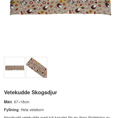
Vetekudde Skogsdjur
Mått
: 67×18cm
Fyllning
: Hela vetekorn
Handsydd vetekudde med två kanaler för en jämn fördelning av