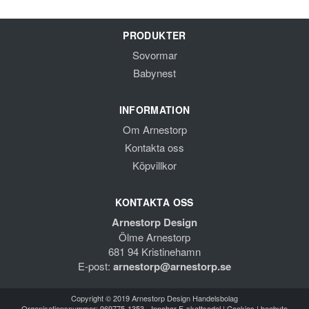
PRODUKTER
Sovormar
Babynest
INFORMATION
Om Arnestorp
Kontakta oss
Köpvillkor
KONTAKTA OSS
Arnestorp Design
Ölme Arnestorp
681 94 Kristinehamn
E-post:
arnestorp@arnestorp.se
Copyright © 2019 Arnestorp Design Handelsbolag
Organisationsnummer: 969775-1353 - Innehar F-skattsedel |
Cookies
|
beebyte