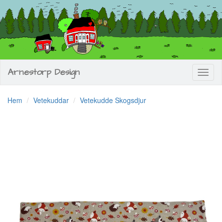
Arnestorp Design
Toggl
naviga
Hem
Vetekuddar
Vetekudde Skogsdjur
Previous
Next