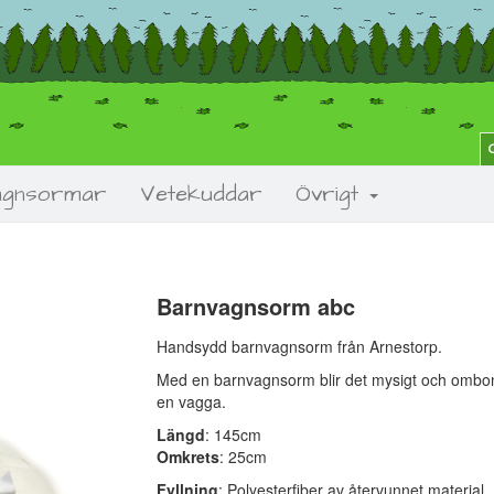
agnsormar
Vetekuddar
Övrigt
Barnvagnsorm abc
Next
Handsydd barnvagnsorm från Arnestorp.
Med en barnvagnsorm blir det mysigt och ombona
en vagga.
Längd
: 145cm
Omkrets
: 25cm
Fyllning
: Polyesterfiber av återvunnet material