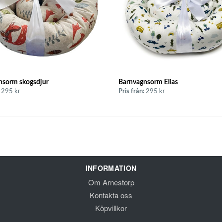
Barnvagnsorm Elias
nsorm skogsdjur
Pris från:
295 kr
295 kr
INFORMATION
Om Arnestorp
Kontakta oss
Köpvillkor