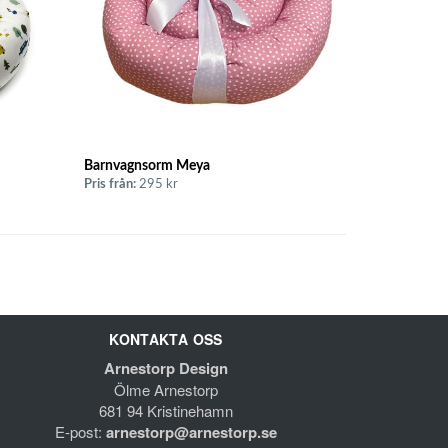
Barnvagnsorm Meya
Pris från:
295 kr
KONTAKTA OSS
Arnestorp Design
Ölme Arnestorp
681 94 Kristinehamn
E-post:
arnestorp@arnestorp.se