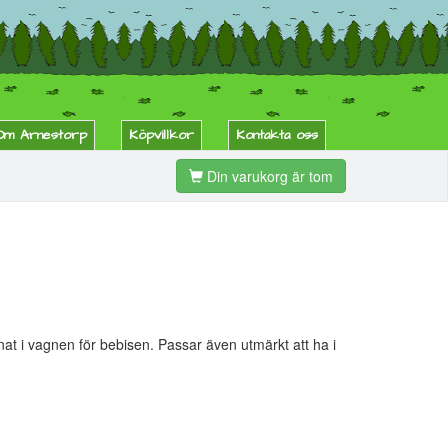
Om Arnestorp
Köpvillkor
Kontakta oss
Din varukorg är tom
t i vagnen för bebisen. Passar även utmärkt att ha i