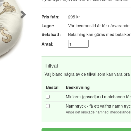
Pris från:
295 kr
Lager:
Vår leveranstid är för närvarande
Betalsätt:
Betalning kan göras med betalkort
Antal:
Tillval
Välj bland några av de tillval som kan vara bra at
Beställ
Beskrivning
Miniorm (gosedjur) i matchande fä
Namntryck - få ett valfritt namn tr
Ange det önskade namnet i meddelanderu