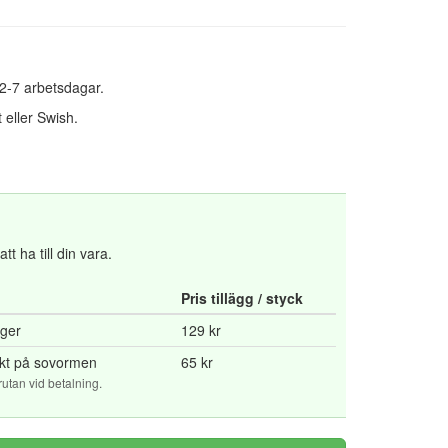
 2-7 arbetsdagar.
 eller Swish.
t ha till din vara.
Pris tillägg / styck
rger
129 kr
yckt på sovormen
65 kr
tan vid betalning.