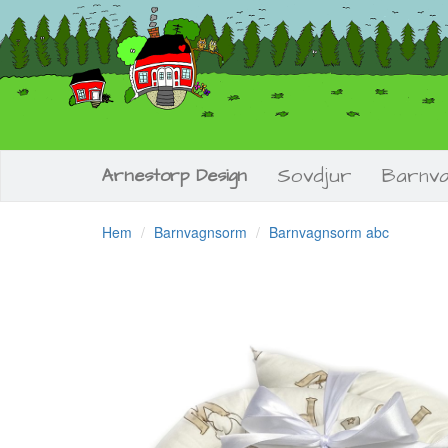
Sovdjur
Barnv
Arnestorp Design
Hem
Barnvagnsorm
Barnvagnsorm abc
Previous