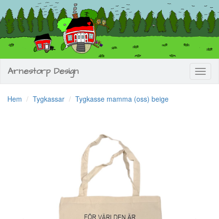
Arnestorp Design
Toggl
naviga
Hem
Tygkassar
Tygkasse mamma (oss) beige
Previous
Next