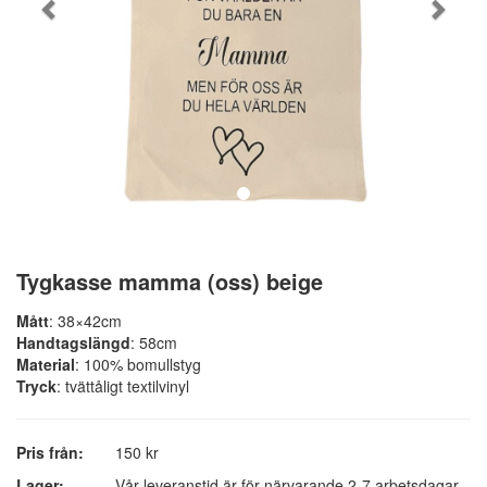
Tygkasse mamma (oss) beige
Mått
: 38×42cm
Handtagslängd
: 58cm
Material
: 100% bomullstyg
Tryck
: tvättåligt textilvinyl
Pris från:
150 kr
Lager:
Vår leveranstid är för närvarande 2-7 arbetsdagar.