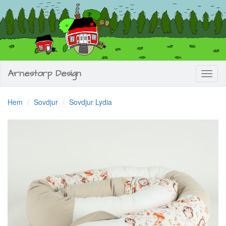
Arnestorp Design
Toggl
naviga
Hem
Sovdjur
Sovdjur Lydia
Previous
Next