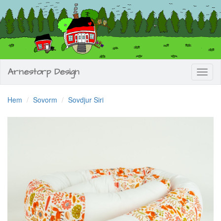
Arnestorp Design
Toggl
naviga
Hem
Sovorm
Sovdjur Siri
Previous
Next