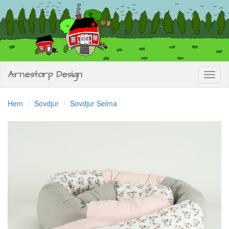
Arnestorp Design
Toggl
naviga
Hem
Sovdjur
Sovdjur Selma
Previous
Next