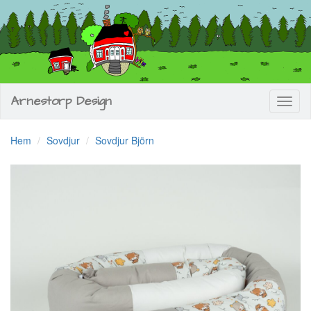
Arnestorp Design
Toggl
naviga
Hem
Sovdjur
Sovdjur Björn
Previous
Next