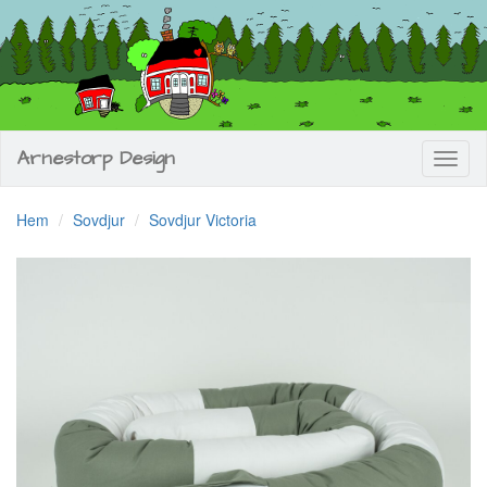
Arnestorp Design
Toggl
naviga
Hem
Sovdjur
Sovdjur Victoria
Previous
Next