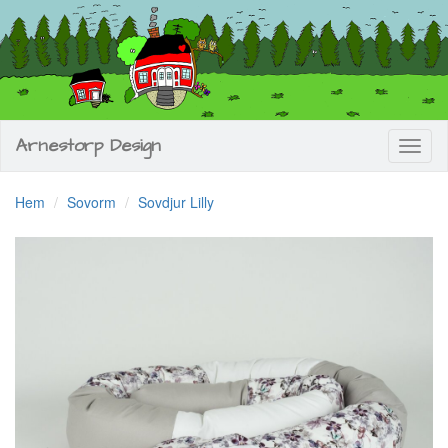
Arnestorp Design
Toggl
naviga
Hem
Sovorm
Sovdjur Lilly
Previous
Next