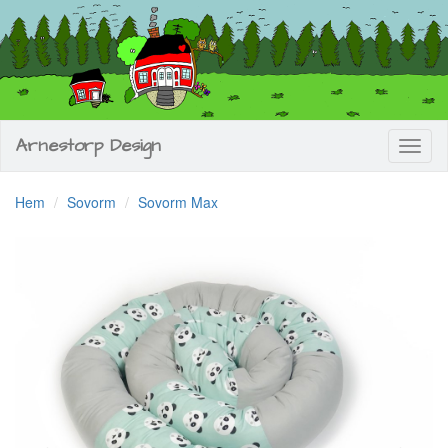
Arnestorp Design
Toggl
naviga
Hem
Sovorm
Sovorm Max
Previous
Next