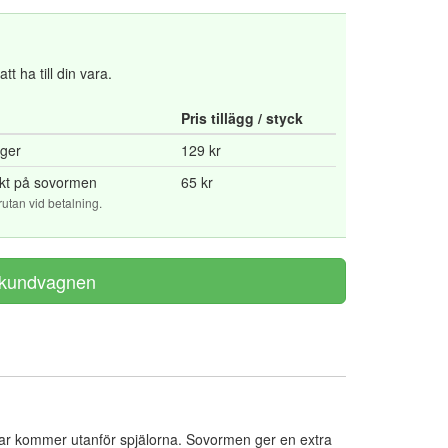
t ha till din vara.
Pris tillägg / styck
rger
129 kr
yckt på sovormen
65 kr
tan vid betalning.
rmar kommer utanför spjälorna. Sovormen ger en extra