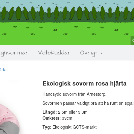
agnsormar
Vetekuddar
Övrigt
ärta
Ekologisk sovorm rosa hjärta
Next
Handsydd sovorm från Arnestorp.
Sovormen passar väldigt bra att ha runt en spjäls
Längd
: 2.5m eller 3.3m
Omkrets
: 39cm
Tyg
: Ekologiskt
GOTS
-märkt