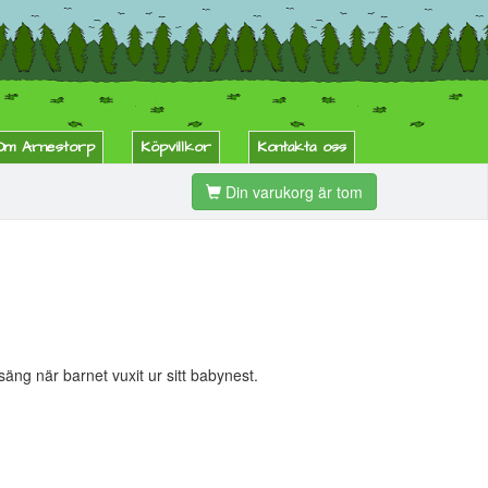
Om Arnestorp
Köpvillkor
Kontakta oss
Din varukorg är tom
äng när barnet vuxit ur sitt babynest.