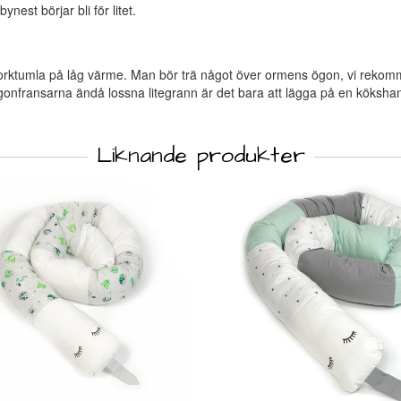
nest börjar bli för litet.
 torktumla på låg värme. Man bör trä något över ormens ögon, vi rekom
e ögonfransarna ändå lossna litegrann är det bara att lägga på en köksh
Liknande produkter