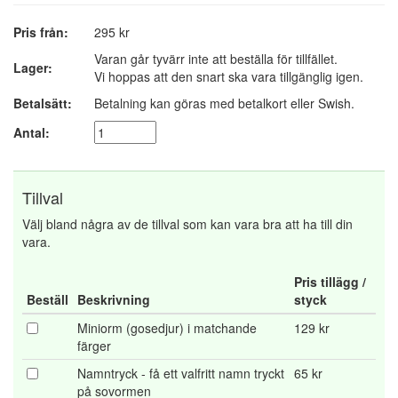
Pris från:
295 kr
Varan går tyvärr inte att beställa för tillfället.
Lager:
Vi hoppas att den snart ska vara tillgänglig igen.
Betalsätt:
Betalning kan göras med betalkort eller Swish.
Antal:
Tillval
Välj bland några av de tillval som kan vara bra att ha till din
vara.
Pris tillägg /
Beställ
Beskrivning
styck
Miniorm (gosedjur) i matchande
129 kr
färger
Namntryck - få ett valfritt namn tryckt
65 kr
på sovormen