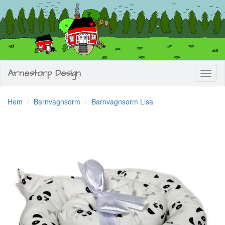
Arnestorp Design
Toggl
naviga
Hem
Barnvagnsorm
Barnvagnsorm Lisa
Previous
Next