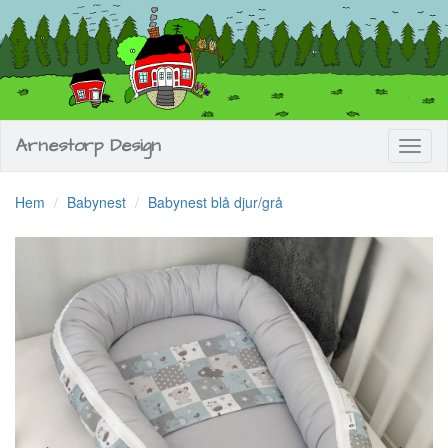
Arnestorp Design
Toggl
naviga
Hem
Babynest
Babynest blå djur/grå
Previous
Next