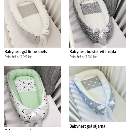
Babynest grå linne spets
Babynest bolster vit insida
Pris från:
795 kr
Pris från:
750 kr
Babynest grå stjärna