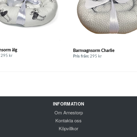
nsorm älg
Barnvagnsorm Charlie
295 kr
Pris från:
295 kr
INFORMATION
Om Arnestorp
Kontakta oss
Köpvillkor