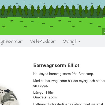
agnsormar
Vetekuddar
Övrigt
Barnvagnsorm Elliot
Next
Handsydd barnvagnsorm från Arnestorp.
Med en barnvagnsorm blir det mysigt och ombona
en vagga.
Längd
: 145cm
Omkrets
: 25cm
Fyllning
: Polyesterfiber av återvunnet material