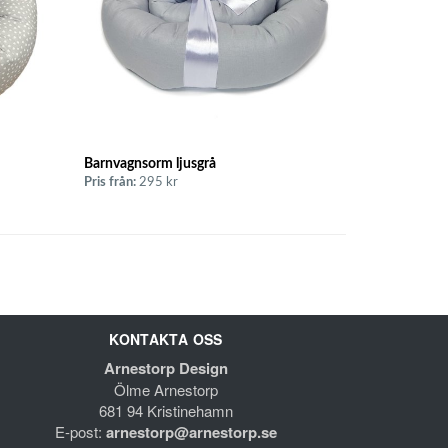
Barnvagnsorm ljusgrå
Pris från:
295 kr
KONTAKTA OSS
Arnestorp Design
Ölme Arnestorp
681 94 Kristinehamn
E-post:
arnestorp@arnestorp.se