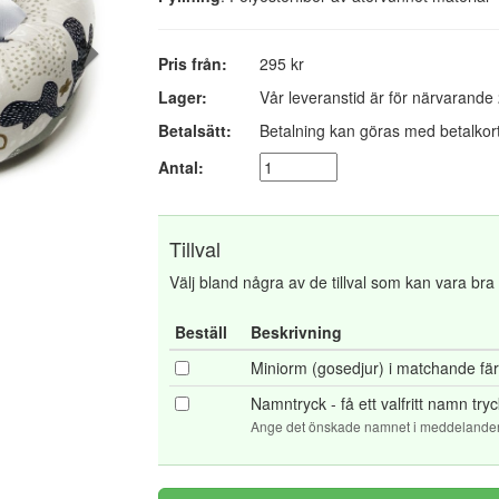
Pris från:
295 kr
Lager:
Vår leveranstid är för närvarande
Betalsätt:
Betalning kan göras med betalkort
Antal:
Tillval
Välj bland några av de tillval som kan vara bra at
Beställ
Beskrivning
Miniorm (gosedjur) i matchande fä
Namntryck - få ett valfritt namn tr
Ange det önskade namnet i meddelanderu