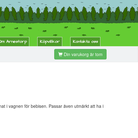
Om Arnestorp
Köpvillkor
Kontakta oss
Din varukorg är tom
t i vagnen för bebisen. Passar även utmärkt att ha i