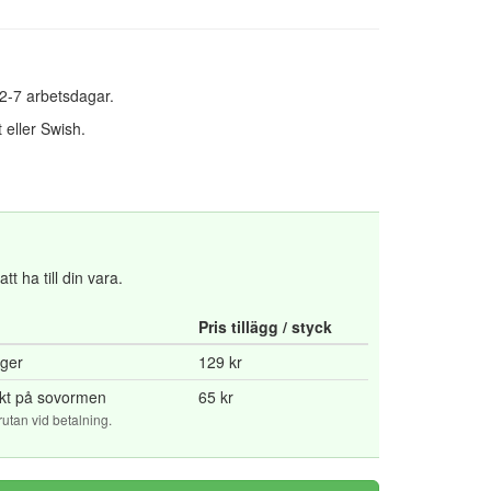
 2-7 arbetsdagar.
 eller Swish.
t ha till din vara.
Pris tillägg / styck
rger
129 kr
yckt på sovormen
65 kr
tan vid betalning.