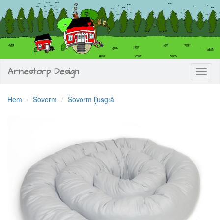
Arnestorp Design
Toggl
naviga
Hem
Sovorm
Sovorm ljusgrå
Previous
Next