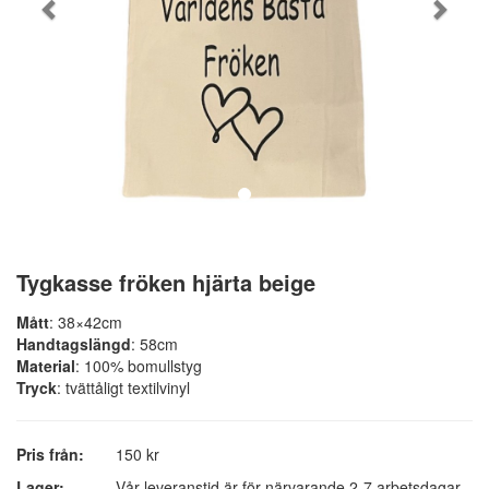
Tygkasse fröken hjärta beige
Mått
: 38×42cm
Handtagslängd
: 58cm
Material
: 100% bomullstyg
Tryck
: tvättåligt textilvinyl
Pris från:
150 kr
Lager:
Vår leveranstid är för närvarande 2-7 arbetsdagar.