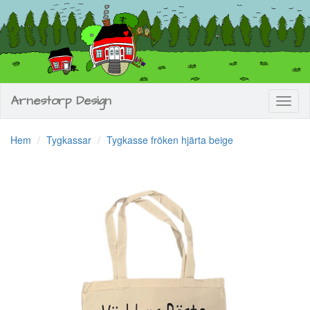
Arnestorp Design
Toggl
naviga
Hem
Tygkassar
Tygkasse fröken hjärta beige
Previous
Next