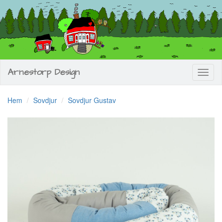
Arnestorp Design
Toggl
naviga
Hem
Sovdjur
Sovdjur Gustav
Previous
Next