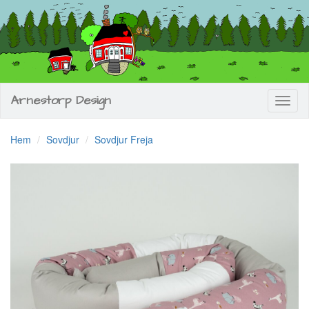
Arnestorp Design
Toggl
naviga
Hem
Sovdjur
Sovdjur Freja
Previous
Next