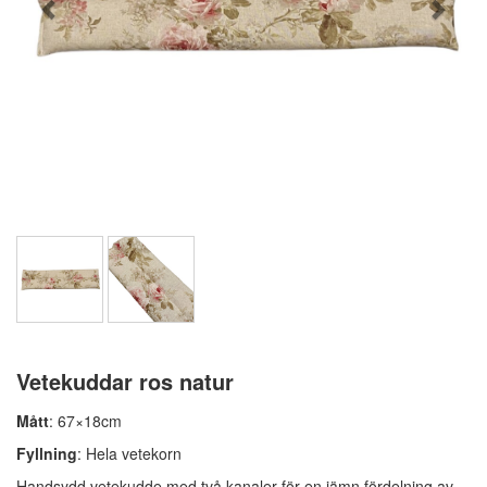
Vetekuddar ros natur
Mått
: 67×18cm
Fyllning
: Hela vetekorn
Handsydd vetekudde med två kanaler för en jämn fördelning av