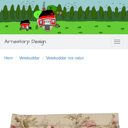
Arnestorp Design
Toggl
naviga
Hem
Vetekuddar
Vetekuddar ros natur
Previous
Next