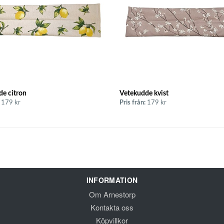
e citron
Vetekudde kvist
179 kr
Pris från:
179 kr
INFORMATION
Om Arnestorp
Kontakta oss
Köpvillkor