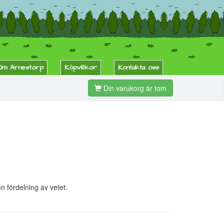
Om Arnestorp
Köpvillkor
Kontakta oss
Din varukorg är tom
 fördelning av vetet.