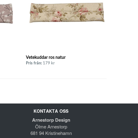
Vetekuddar ros natur
Pris från:
179 kr
KONTAKTA OSS
Arnestorp Design
Ölme Arnestorp
681 94 Kristinehamn