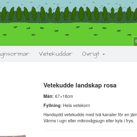
agnsormar
Vetekuddar
Övrigt
Vetekudde landskap rosa
Next
Mått
: 67×18cm
Fyllning
: Hela vetekorn
Handsydd vetekudde med två kanaler för en jämn
Värms i ugn eller mikrovågsugn eller kyls i frys.