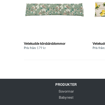
Vetekudde körsbärsblommor
Vetekudd
Pris från:
179 kr
Pris från:
PRODUKTER
Sovormar
Babynest