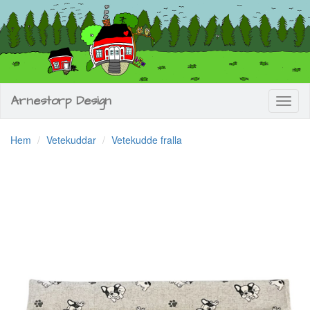
Arnestorp Design
Toggl
naviga
Hem
Vetekuddar
Vetekudde fralla
Previous
Next