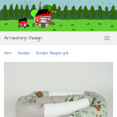
Arnestorp Design
Toggl
naviga
Hem
Sovdjur
Sovdjur Skogen grå
Previous
Next