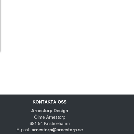
KONTAKTA OSS
Arnestorp Design
Ölme Arnestorp
681 94 Kristinehamn
E-post:
arnestorp@arnestorp.se