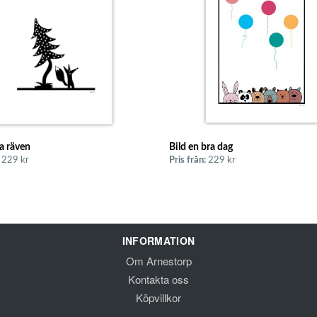
da räven
Bild en bra dag
229 kr
Pris från:
229 kr
INFORMATION
Om Arnestorp
Kontakta oss
Köpvillkor