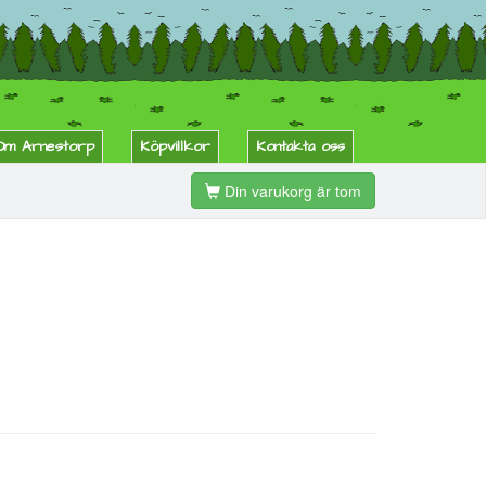
Om Arnestorp
Köpvillkor
Kontakta oss
Din varukorg är tom