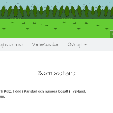
agnsormar
Vetekuddar
Övrigt
Barnposters
ik Külz. Född i Karlstad och numera bosatt i Tyskland.
rum.