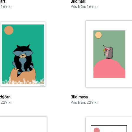
fart
Bild fjäril
169 kr
Pris från:
169 kr
tbjörn
Bild mysa
229 kr
Pris från:
229 kr