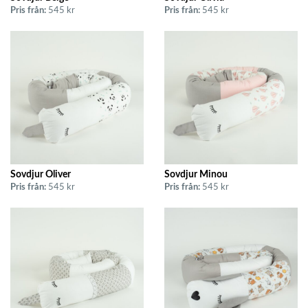
Pris från:
545 kr
Pris från:
545 kr
Sovdjur Oliver
Sovdjur Minou
Pris från:
545 kr
Pris från:
545 kr