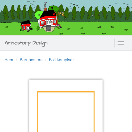
Arnestorp Design
Toggl
naviga
Hem
Barnposters
Bild kompisar
Previous
Next