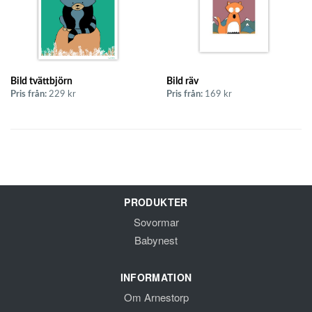
Bild tvättbjörn
Bild räv
Pris från:
229 kr
Pris från:
169 kr
PRODUKTER
Sovormar
Babynest
INFORMATION
Om Arnestorp