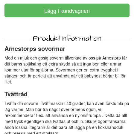
Produktinformation
Arnestorps sovormar
Med en mjuk och gosig sovorm tillverkad av oss på Arnestorp får
ditt barns spjälsäng ett extra skydd så att inga ben eller armar
kommer utanför spjälorna. Sovormen ger en extra trygghet i
sängen och är perfekt att använda när ett babynest börjar bli för
litet.
Tvättråd
Tvätta din sovorm i tvättmaskin i 40 grader, kan även torktumla på
låg värme. Man bör trä något över ormens ögon, vi
rekommenderar t.ex. att använda en nylonstrumpa . Detta då allt
med tryck egentligen ska tvättas ut och in. Skulle ögonfransarna
ändå lossna litegrann är det bara att lägga på en kökshandduk
och pressa med ett strykjärn.