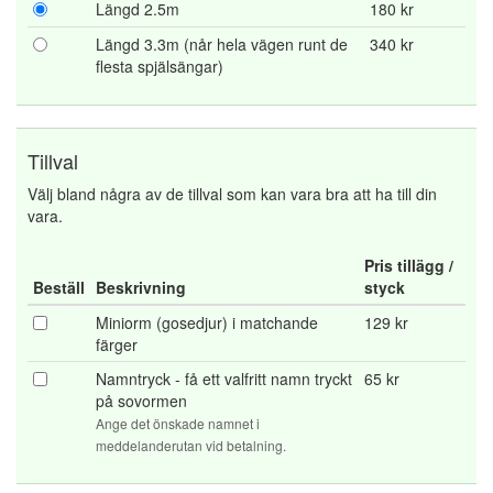
Längd 2.5m
180 kr
Längd 3.3m (når hela vägen runt de
340 kr
flesta spjälsängar)
Tillval
Välj bland några av de tillval som kan vara bra att ha till din
vara.
Pris tillägg /
Beställ
Beskrivning
styck
Miniorm (gosedjur) i matchande
129 kr
färger
Namntryck - få ett valfritt namn tryckt
65 kr
på sovormen
Ange det önskade namnet i
meddelanderutan vid betalning.