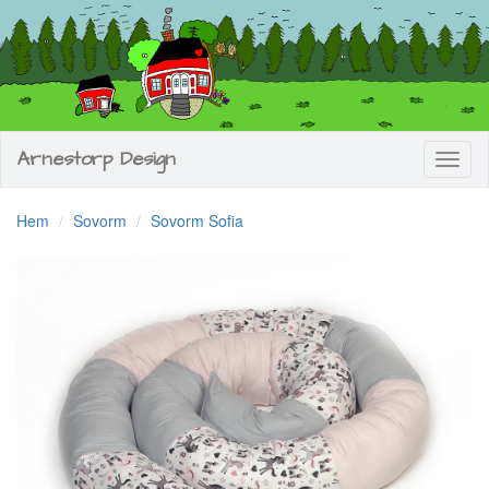
Arnestorp Design
Toggl
naviga
Hem
Sovorm
Sovorm Sofia
Previous
Next